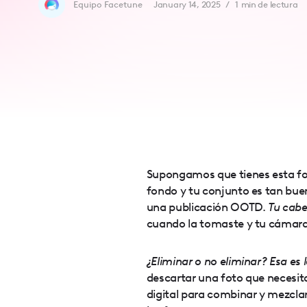
Equipo Facetune
January 14, 2025
/
1
min de lectura
accessibility
menu.
Supongamos que tienes esta fot
fondo y tu conjunto es tan bue
una publicación OOTD.
Tu cabe
cuando la tomaste y tu cámara
¿Eliminar o no eliminar? Esa es 
descartar una foto que necesit
digital para combinar y mezclar, 