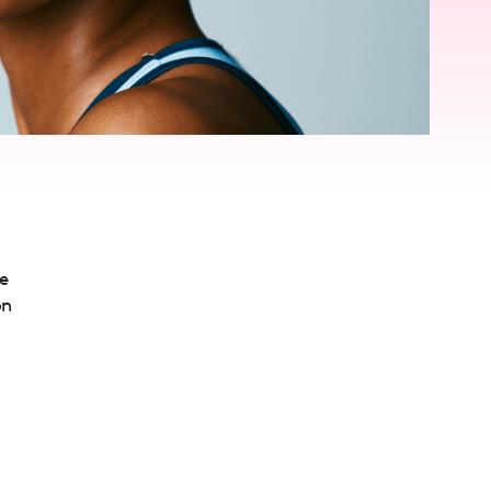
de
on