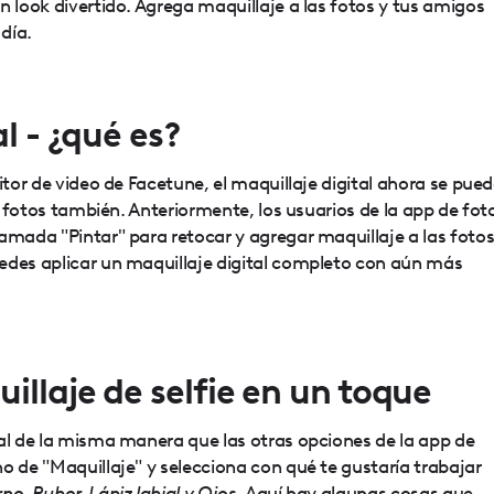
n look divertido. Agrega maquillaje a las fotos y tus amigos
 día.
l - ¿qué es?
itor de video de Facetune, el maquillaje digital ahora se pue
de fotos también. Anteriormente, los usuarios de la app de fot
amada "Pintar" para retocar y agregar maquillaje a las fotos
uedes aplicar un maquillaje digital completo con aún más
llaje de selfie en un toque
al de la misma manera que las otras opciones de la app de
o de "Maquillaje" y selecciona con qué te gustaría trabajar
no, Rubor, Lápiz labial y Ojos.
Aquí hay algunas cosas que