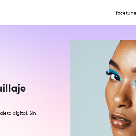
facetun
llaje
leta digital. Sin