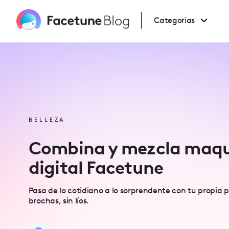
Please
note:
This
Categorías
website
includes
an
accessibility
system.
Press
Control-
F11
to
adjust
the
website
to
people
BELLEZA
with
visual
disabilities
Combina y mezcla maqui
who
are
digital Facetune
using
a
screen
reader;
Pasa de lo cotidiano a lo sorprendente con tu propia pa
Press
Control-
brochas, sin líos.
F10
to
open
an