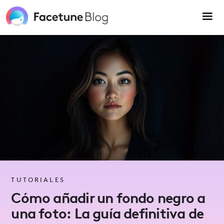
Please
note:
This
website
includes
an
accessibility
system.
TUTORIALES
Cómo añadir un fondo negro a
una foto: La guía definitiva de