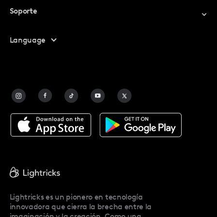
Canjear Código Promocional
Soporte
Mi Cuenta
Centro De Ayuda
Language
Programa De Afiliados
Contáctanos
Preguntas Frecuentes
Contact Us
Blog
Facetune Alternatives
Acerca De Facetune
Pricing
Facetune Reviews
Facetune Promo Codes
Lightricks es un pionero en tecnología
innovadora que cierra la brecha entre la
imaginación y la creación. Como una