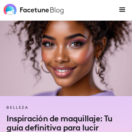
Please
note:
This
website
includes
an
accessibility
system.
BELLEZA
Inspiración de maquillaje: Tu
guía definitiva para lucir