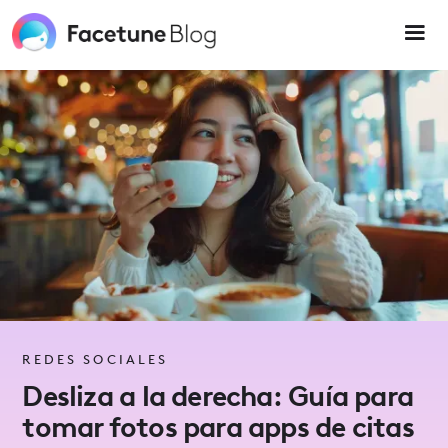
Please
note:
This
website
includes
an
accessibility
system.
REDES SOCIALES
Desliza a la derecha: Guía para
tomar fotos para apps de citas