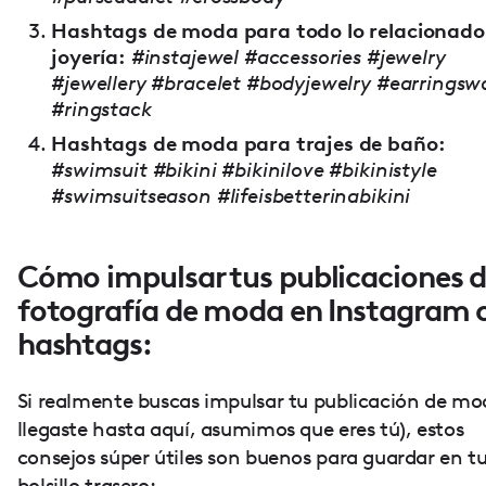
Hashtags de moda para todo lo relacionado
joyería:
#instajewel #accessories #jewelry
#jewellery #bracelet #bodyjewelry #earringsw
#ringstack
Hashtags de moda para trajes de baño:
#swimsuit #bikini #bikinilove #bikinistyle
#swimsuitseason #lifeisbetterinabikini
Cómo impulsar tus publicaciones 
fotografía de moda en Instagram 
hashtags:
Si realmente buscas impulsar tu publicación de mod
llegaste hasta aquí, asumimos que eres tú), estos
consejos súper útiles son buenos para guardar en t
bolsillo trasero: