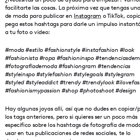
facilitarte las cosas. La próxima vez que tengas un
de moda para publicar en
Instagram
o TikTok, copi
pega estos hashtags para darle un impulso instan
a tu foto o video:
#moda #estilo #fashionstyle #instafashion #look
#fashionista #ropa #fashioninspo #tendenciasde
#fotografíademoda #fashiongram #tendencias
#styleinspo #stylefashion #stylegoals #stylegram
#styled #styleaddict #trendy #trendylook #ilovefa
#fashionismypassion #shop #photoshoot #design
Hay algunas joyas allí, así que no dudes en copiar/
los tags anteriores, pero si quieres ser un poco más
específico sobre los hashtags de fotografía de mod
usar en tus publicaciones de redes sociales, te lo