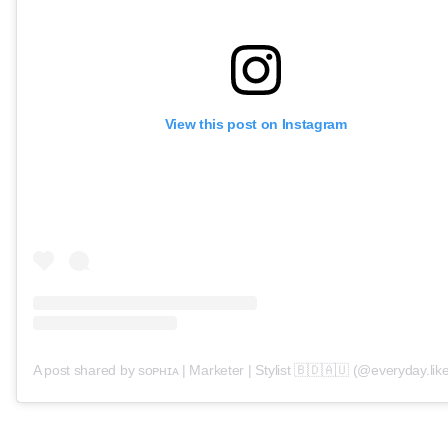
View this post on Instagram
A post shared by sᴏᴘʜɪᴀ | Marketer | Stylist 🇧🇩🇦🇺 (@everyday.like