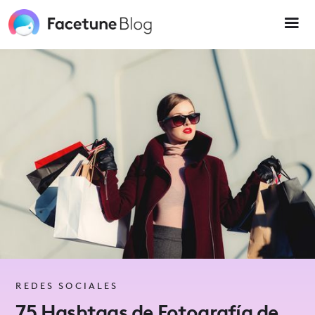
Please
note:
This
website
includes
an
accessibility
system.
REDES SOCIALES
75 Hashtags de Fotografía de