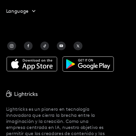
Centro De Ayuda
Language
Programa De Afiliados
Contáctanos
Preguntas Frecuentes
Contact Us
Blog
Facetune Alternatives
Acerca De Facetune
Pricing
Facetune Reviews
Facetune Promo Codes
Lightricks es un pionero en tecnología
innovadora que cierra la brecha entre la
imaginación y la creación. Como una
empresa centrada en IA, nuestro objetivo es
permitir que los creadores de contenido y las