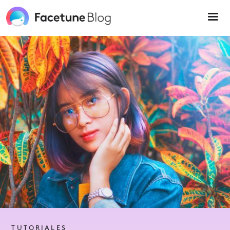
Please
note:
This
website
includes
an
accessibility
system.
TUTORIALES