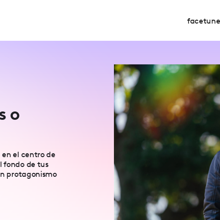
facetun
s o
 en el centro de
l fondo de tus
ten protagonismo