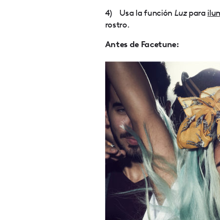
4) Usa la función
Luz
para
ilu
rostro.
Antes de Facetune: