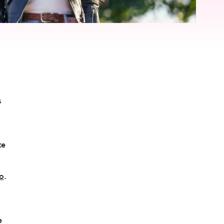
s
te
o
.
e