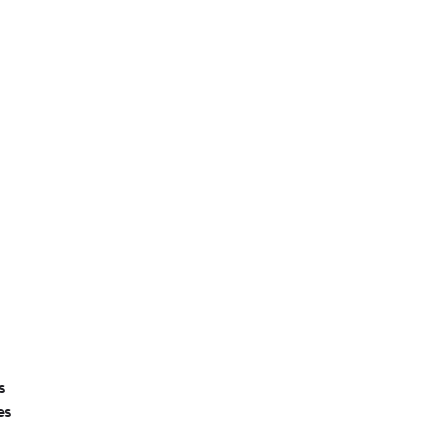
Empieza la prueba gratis
s
es