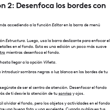
ón 2: Desenfoca los bordes con
más accediendo a la función
Editar
en la barra de menú
ión
Estructura
. Luego, usa la barra deslizante para enfocar el
etalles en el fondo. Esta es una edición un poco más suave
tro
mientras desenfoca el fondo.
hasta llegar a la opción
Viñeta
.
 introducir sombras negras o luz blanca en los bordes de tu
 asegúrate de ser el centro de atención. Desenfocar el fondo
s de ti desvíe la atención de tu
sonrisa
y ojos.
cil olvidar el fondo, pero los objetos y actividades en el fondo
tre una buena foto y una excelente. Cuando publiques tus