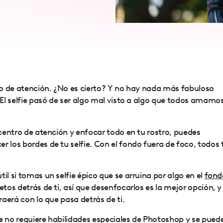
tro de atención. ¿No es cierto? Y no hay nada más fabuloso
. El selfie pasó de ser algo mal visto a algo que todos amamo
o centro de atención y enfocar todo en tu rostro, puedes
r los bordes de tu selfie. Con el fondo fuera de foco, todos 
il si tomas un selfie épico que se arruina por algo en el
fond
etos detrás de ti, así que desenfocarlos es la mejor opción, y
traerá con lo que pasa detrás de ti.
e no requiere habilidades especiales de Photoshop y se pued