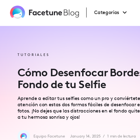
Please
note:
This
Categorías
website
includes
an
accessibility
system.
Press
Control-
F11
to
adjust
TUTORIALES
the
website
to
Cómo Desenfocar Borde
people
with
Fondo de tu Selfie
visual
disabilities
who
are
Aprende a editar tus selfies como un pro y conviértete
using
a
atención con estas dos formas fáciles de desenfocar e
screen
fotos. ¡No dejes que las distracciones en el fondo qui
reader;
Press
a tu hermosa sonrisa y ojos!
Control-
F10
to
open
Equipo Facetune
January 14, 2025
/
1
min de lectura
an