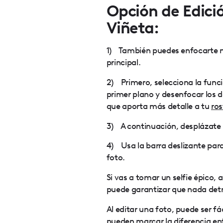
Opción de Edici
Viñeta:
1) También puedes enfocarte 
principal.
2) Primero, selecciona la func
primer plano y desenfocar los d
que aporta más detalle a tu
ros
3) A continuación, desplázate 
4) Usa la barra deslizante para
foto.
Si vas a tomar un selfie épico,
puede garantizar que nada detrá
Al editar una foto, puede ser fá
pueden marcar la diferencia en