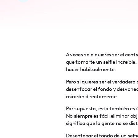
accessibility
menu.
A veces solo quieres ser el cen
que tomarte un selfie increíble
hacer habitualmente.
Pero si quieres ser el verdader
desenfocar el fondo y desvanece
mirarán directamente.
Por supuesto, esto también es út
No siempre es fácil eliminar obj
significa que la gente no se dis
Desenfocar el fondo de un selfi