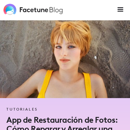
Please
note:
This
website
includes
an
accessibility
system.
TUTORIALES
App de Restauración de Fotos:
Cómo Reparar y Arreglar una