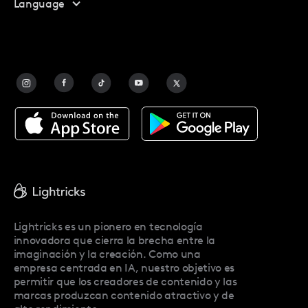
Language
Programa De Afiliados
Contáctanos
Preguntas Frecuentes
Contact Us
Blog
Facetune Alternatives
Acerca De Facetune
Pricing
Facetune Reviews
Facetune Promo Codes
Lightricks es un pionero en tecnología
innovadora que cierra la brecha entre la
imaginación y la creación. Como una
empresa centrada en IA, nuestro objetivo es
permitir que los creadores de contenido y las
marcas produzcan contenido atractivo y de