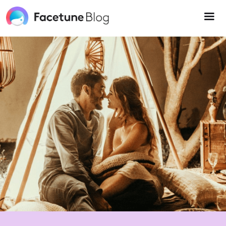
Please
note:
This
website
includes
an
accessibility
system.