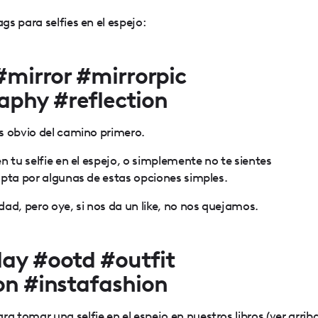
s para selfies en el espejo:
 #mirror #mirrorpic
aphy #reflection
s obvio del camino primero.
n tu selfie en el espejo, o simplemente no te sientes
opta por algunas de estas opciones simples.
ad, pero oye, si nos da un like, no nos quejamos.
day #ootd #outfit
ion #instafashion
tomar una selfie en el espejo en nuestros libros (ver arriba