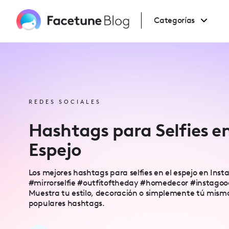
Please
note:
This
Categorías
website
includes
an
accessibility
system.
Press
Control-
F11
to
adjust
the
REDES SOCIALES
website
to
people
Hashtags para Selfies en
with
visual
disabilities
Espejo
who
are
using
a
Los mejores hashtags para selfies en el espejo en Ins
screen
#mirrorselfie #outfitoftheday #homedecor #instagood
reader;
Press
Muestra tu estilo, decoración o simplemente tú mism
Control-
populares hashtags.
F10
to
open
an