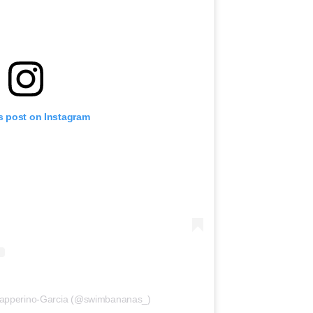
s post on Instagram
Capperino-Garcia (@swimbananas_)