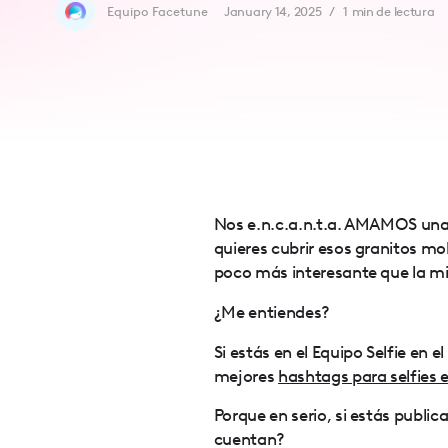
accessibility
Equipo Facetune
January 14, 2025
/
1
min de lectura
menu.
Nos e.n.c.a.n.t.a. AMAMOS una b
quieres cubrir esos granitos mol
poco más interesante que la mi
¿Me entiendes?
Si estás en el Equipo Selfie en e
mejores
hashtags para selfies e
Porque en serio, si estás public
cuentan?