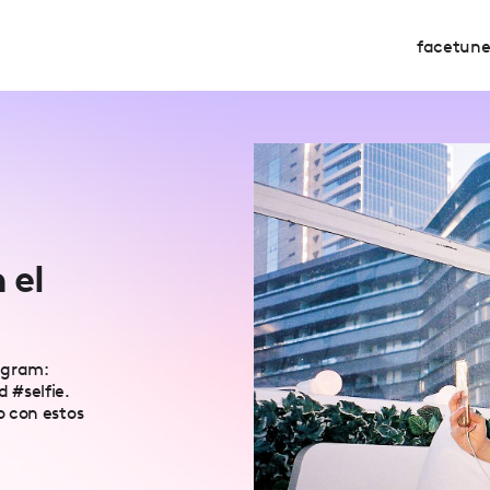
facetun
 el
tagram:
 #selfie.
o con estos