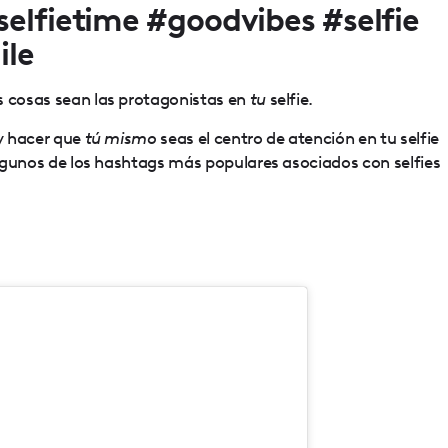
selfietime #goodvibes #selfie
ile
s cosas sean las protagonistas en
tu
selfie.
 y hacer que
tú mismo
seas el centro de atención en tu selfie
 algunos de los hashtags más populares asociados con selfies