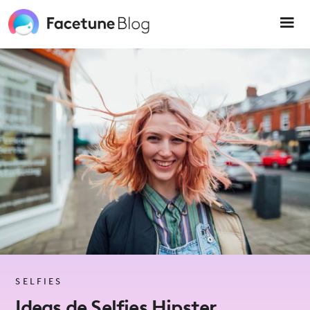
Please
note:
This
website
includes
an
accessibility
system.
SELFIES
Ideas de Selfies Hipster