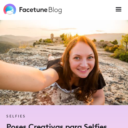
Please
note:
This
website
includes
an
accessibility
system.
SELFIES
Poses Creativas para Selfies