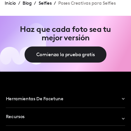
Inicio
/
Blog
/
Selfies
/
Poses Creativas para Selfies
Haz que cada foto sea tu
mejor versión
Comienza la prueba gratis
Herramientas De Facetune
Editor De Fotos
Recursos
Editor De Video
Canjear Código Promocional