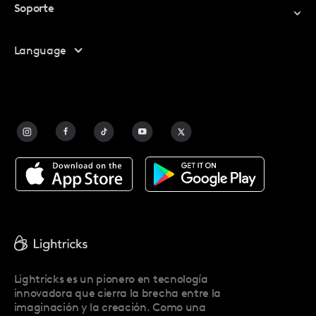
Soporte
Mi Cuenta
Centro De Ayuda
Language
Programa De Afiliados
Contáctanos
Preguntas Frecuentes
Contact Us
Blog
Facetune Alternatives
Acerca De Facetune
Pricing
Facetune Reviews
Facetune Promo Codes
Lightricks es un pionero en tecnología
innovadora que cierra la brecha entre la
imaginación y la creación. Como una