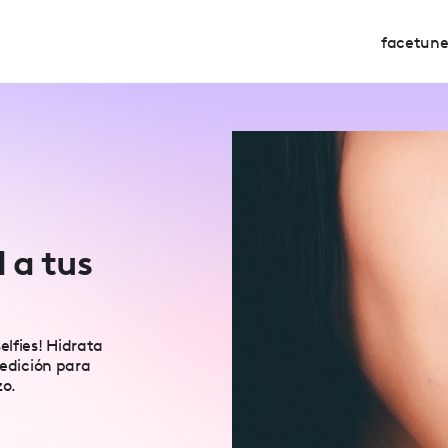
facetun
 a tus
elfies! Hidrata
 edición para
zo.