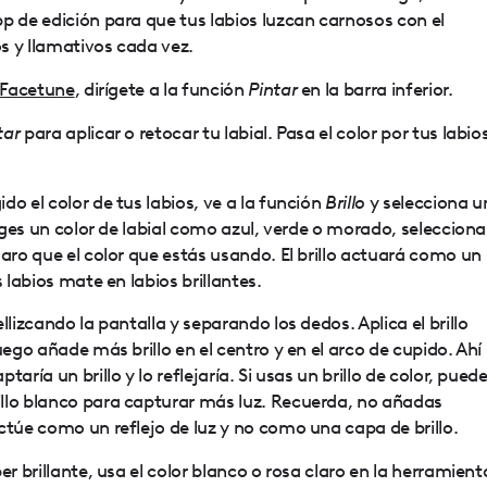
p de edición para que tus labios luzcan carnosos con el
s y llamativos cada vez.
Facetune
, dirígete a la función
Pintar
en la barra inferior.
tar
para aplicar o retocar tu labial. Pasa el color por tus labio
do el color de tus labios, ve a la función
Brillo
y selecciona u
liges un color de labial como azul, verde o morado, selecciona
laro que el color que estás usando. El brillo actuará como un
 labios mate en labios brillantes.
ellizcando la pantalla y separando los dedos. Aplica el brillo
uego añade más brillo en el centro y en el arco de cupido. Ahí
aría un brillo y lo reflejaría. Si usas un brillo de color, pued
llo blanco para capturar más luz. Recuerda, no añadas
ctúe como un reflejo de luz y no como una capa de brillo.
per brillante, usa el color blanco o rosa claro en la herramient