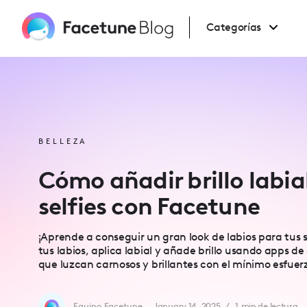
Please
note:
This
Categorías
website
includes
an
accessibility
system.
Press
Control-
F11
to
adjust
the
website
BELLEZA
to
people
with
Cómo añadir brillo labial
visual
disabilities
selfies con Facetune
who
are
using
a
¡Aprende a conseguir un gran look de labios para tus s
screen
reader;
tus labios, aplica labial y añade brillo usando apps de
Press
que luzcan carnosos y brillantes con el mínimo esfuer
Control-
F10
to
open
an
Equipo Facetune
January 14, 2025
/
1
min de lectura