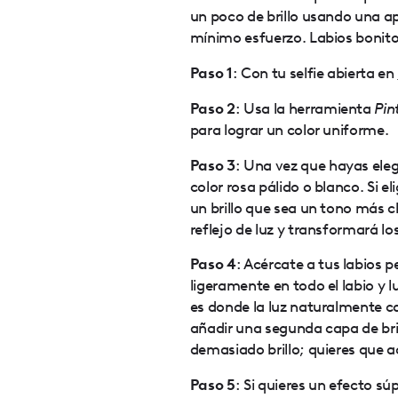
un poco de brillo usando una ap
mínimo esfuerzo. Labios bonito
Paso 1
: Con tu selfie abierta en
Paso 2
: Usa la herramienta
Pin
para lograr un color uniforme.
Paso 3
: Una vez que hayas elegi
color rosa pálido o blanco. Si e
un brillo que sea un tono más c
reflejo de luz y transformará los
Paso 4
: Acércate a tus labios p
ligeramente en todo el labio y l
es donde la luz naturalmente capt
añadir una segunda capa de bri
demasiado brillo; quieres que a
Paso 5
: Si quieres un efecto sú