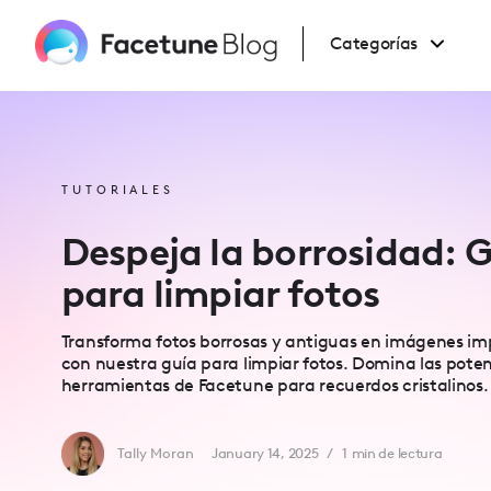
Please
note:
This
Categorías
website
includes
an
accessibility
system.
Press
Control-
F11
to
TUTORIALES
adjust
the
website
Despeja la borrosidad: 
to
people
with
para limpiar fotos
visual
disabilities
who
are
Transforma fotos borrosas y antiguas en imágenes im
using
a
con nuestra guía para limpiar fotos. Domina las pote
screen
herramientas de Facetune para recuerdos cristalinos.
reader;
Press
Control-
F10
to
Tally Moran
January 14, 2025
/
1
min de lectura
open
an