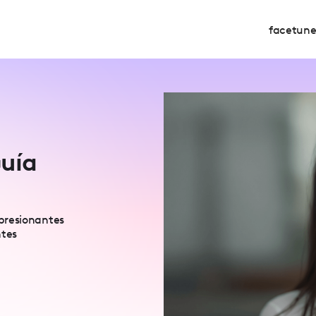
facetun
Guía
presionantes
ntes