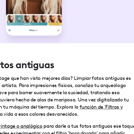
tos antiguas
tage que han visto mejores días? Limpiar fotos antiguas es
 artista. Para impresiones físicas, canaliza tu arqueólogo
suave para barrer suavemente la suciedad, tratando esa
stuviera hecha de alas de mariposa. Una vez digitalizado tu
en tu máquina del tiempo. Explora la
función de 'Filtros y
 vida a esos colores desvanecidos.
vintage o analógico
para darle a tus fotos antiguas ese toqu
edes experimentar con el filtro 'hora dorada' para añadir