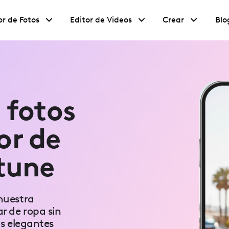
or de Fotos
Editor de Videos
Crear
Blo
 fotos
or de
tune
nuestra
r de ropa sin
s elegantes