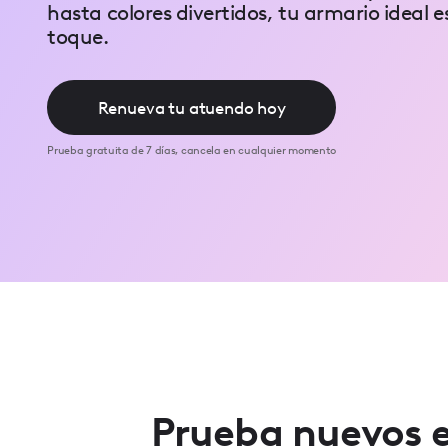
Press
hasta colores divertidos, tu armario ideal e
Control-
toque.
F10
to
open
an
accessibility
Renueva tu atuendo hoy
menu.
Prueba gratuita de 7 días, cancela en cualquier momento
Prueba nuevos e