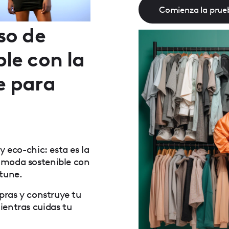
Comienza la prueb
so de
le con la
e para
y eco-chic: esta es la
 moda sostenible con
etune.
mpras y construye tu
ientras cuidas tu