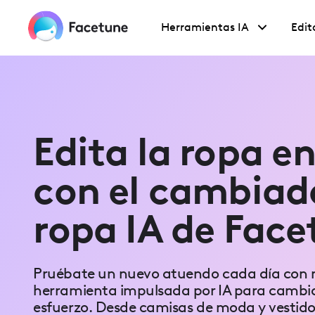
Please
note:
Herramientas IA
Edit
This
website
includes
an
accessibility
system.
Press
Control-
F11
Edita la ropa en
to
adjust
the
con el cambiad
website
to
people
with
ropa IA de Face
visual
disabilities
who
are
using
Pruébate un nuevo atuendo cada día con 
a
herramienta impulsada por IA para cambia
screen
esfuerzo. Desde camisas de moda y vestido
reader;