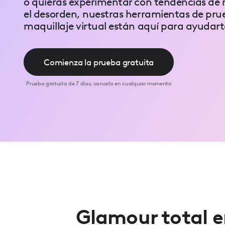
o quieras experimentar con tendencias de m
Press
Control-
el desorden, nuestras herramientas de pru
F10
maquillaje virtual están aquí para ayudarte
to
open
an
accessibility
Comienza la prueba gratuita
menu.
Prueba gratuita de 7 días, cancela en cualquier momento
Glamour total 