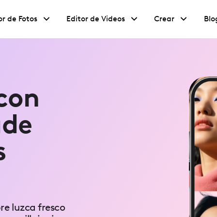
or de Fotos
Editor de Videos
Crear
Blo
 con
ade
s
re luzca fresco