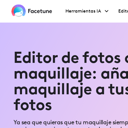
Please
note:
Herramientas IA
Edit
This
website
includes
an
accessibility
system.
Press
Control-
Editor de fotos
F11
to
adjust
the
maquillaje: añ
website
to
people
maquillaje a tu
with
visual
disabilities
fotos
who
are
using
a
screen
Ya sea que quieras que tu maquillaje siemp
reader;