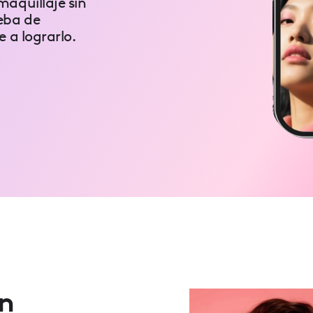
aquillaje sin
eba de
 a lograrlo.
en